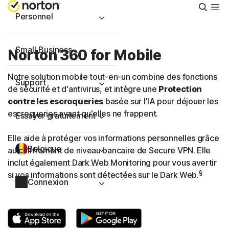
Reche
Personnel
Small Business
Norton 360 for Mobile
Notre solution mobile tout-en-un combine des fonctions
Support
de sécurité et d'antivirus, et intègre une
Protection
contre les escroqueries
basée sur l'IA pour déjouer les
escroqueries avant qu'elles ne frappent.
Essayer gratuitement
Elle aide à protéger vos informations personnelles grâce
Belgique
au chiffrement de niveau bancaire de Secure VPN. Elle
inclut également Dark Web Monitoring pour vous avertir
§
si vos informations sont détectées sur le Dark Web.
Connexion