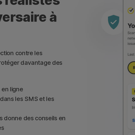
 réalistes
ersaire à
ction contre les
 protéger davantage des
 en ligne
 dans les SMS et les
us donne des conseils en
es