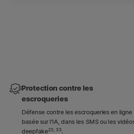
Téléchargez uniquement des appli
App Advisor analyse les applications pour dét
que les malwares et les risques pour la confiden
Protection contre les
escroqueries
Défense contre les escroqueries en ligne
basée sur l'IA, dans les SMS ou les vidéo
23, 33
deepfake
.