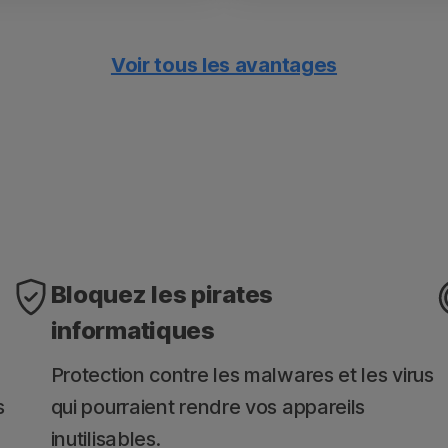
Voir tous les avantages
cations sécurisées
Recevez des rap
ecter des menaces telles
Accédez à un relevé 
tialité.
vulnérabilités des ap
précédemment.
Bloquez les pirates
informatiques
Protection contre les malwares et les virus
s
qui pourraient rendre vos appareils
inutilisables.