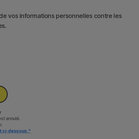
 de vos informations personnelles contre les
es.
r
est annulé.
r.
nt ci-dessous.*