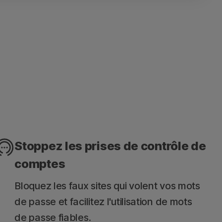
ports sur l'appareil
sur 30 jours des réseaux Wi-Fi, des sites web, des
pareils et des applications risquées analysés
Stoppez les prises de contrôle de
comptes
Bloquez les faux sites qui volent vos mots
de passe et facilitez l'utilisation de mots
de passe fiables.