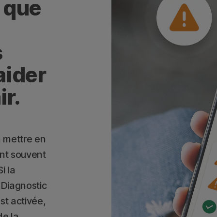
 que
s
aider
ir.
n mettre en
ent souvent
i la
 Diagnostic
st activée,
de la