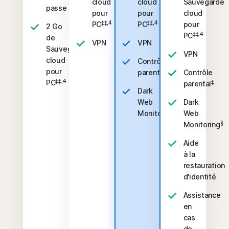
cloud
cloud
Sauvegarde
passe
pour
pour
cloud
‡‡,4
‡‡,4
PC
PC
pour
2 Go
‡‡,4
PC
de
VPN
VPN
Sauvegarde
VPN
cloud
Contrôle
pour
‡
parental
Contrôle
‡‡,4
PC
‡
parental
Dark
Web
Dark
§
Monitoring
Web
§
Monitoring
Aide
à la
restauration
d'identité
Assistance
en
cas
de