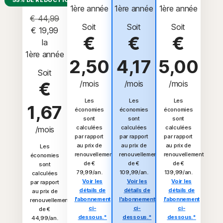
55% DE RÉDUCTION*
1ère année
1ère année
1ère année
€ 44,99
Soit
Soit
Soit
€ 19,99
€
€
€
 la 
1ère année
2,50
4,17
5,00
Soit
€
/mois
/mois
/mois
Les
Les
Les
1,67
économies
économies
économies
sont
sont
sont
calculées
calculées
calculées
/mois
par rapport
par rapport
par rapport
au prix de
au prix de
au prix de
Les
renouvellement
renouvellement
renouvellement
économies
de €
de €
de €
sont
79,99/an.
109,99/an.
139,99/an.
calculées
Voir les
Voir les
Voir les
par rapport
détails de
détails de
détails de
au prix de
l'abonnement
l'abonnement
l'abonnement
renouvellement
ci-
ci-
ci-
de €
dessous.*
dessous.*
dessous.*
44,99/an.