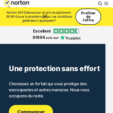
Reche
Personnel
Norton 360 Deluxe pour un prix exceptionnel :
Profiter
de
49.99 € pour la première année. Les conditions
l'offre
générales s'appliquent*
Small Business
Excellent
81894
avis sur
Support
Essayer gratuitement
Une protection sans effort
Belgique
Choisissez un forfait qui vous protège des
escroqueries et autres menaces. Nous nous
Connexion
occupons du reste.
Commencer