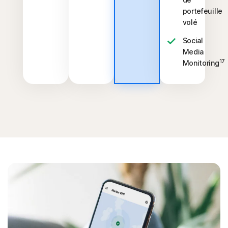
portefeuille
volé
Social
Media
17
Monitoring