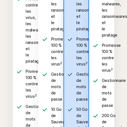
les
les
malwares,
contre
ransomwares
ransomwares
les
les
et
et
ransomware
virus,
le
le
et
les
piratage
piratage
le
malwares,
piratage
les
Promesse
Promesse
ransomwares
100 %
100 %
Promesse
et
contre
contre
100 %
le
les
les
contre
piratage
2
2
virus
virus
les
2
virus
Promesse
Gestionnaire
Gestionnaire
100 %
de
de
Gestionnaire
contre
mots
mots
de
les
de
de
mots
2
virus
passe
passe
de
passe
Gestionnaire
10 Go
50 Go
de
de
de
200 Go
mots
Sauvegarde
Sauvegarde
de
de