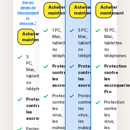
Voir les
Acheter
Acheter
Acheter
détails de
maintenant​
maintenant​
maintenant​
l'abonnement
ci-
dessous.*
1 PC,
5 PC,
10 PC,
Acheter
Mac,
Mac,
Mac,
maintenant​
tablette
tablettes
tablettes
ou
ou
ou
téléphone
téléphones
téléphones
3
PC,
Protection
Protection
Protection
Mac,
contre
contre
contre
tablettes
les
les
les
ou
escroqueries
escroqueries
escroquerie
téléphones
Pro
Protection
Protection
Protection
contre
contre
Protection
contre
les
les
contre
les
virus,
virus,
les
escroqueries
les
les
virus,
malwares,
malwares,
les
Protection