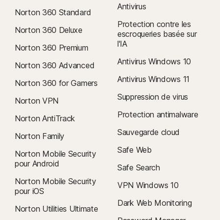
l'avance un e-mail indiquant le prix du renouvellement.
Antivirus
Norton 360 Standard
Les prix de renouvellement
peuvent être plus élevés que le prix
Protection contre les
initial et sont susceptibles d'être modifiés. Vous pouvez annuler le
Norton 360 Deluxe
escroqueries basée sur
renouvellement
comme décrit ici
dans
votre compte
ou en
l'IA
Norton 360 Premium
nous contactant ici
.
Antivirus Windows 10
Norton 360 Advanced
Annulation et remboursement
: Vous pouvez annuler vos contrats
Antivirus Windows 11
et demander un remboursement complet dans les 14 jours suivant
Norton 360 for Gamers
l'achat initial pour les abonnements mensuels et dans les 60 jours
Suppression de virus
Norton VPN
suivant le paiement pour les abonnements annuels. Pour plus
Protection antimalware
d'informations, consultez notre
Norton AntiTrack
politique d'annulation et de remboursement
.
Sauvegarde cloud
Norton Family
Pour annuler votre contrat ou demander un remboursement,
cliquez ici
Safe Web
Norton Mobile Security
.
pour Android
Safe Search
Norton Mobile Security
2
Offre soumise à restrictions. Pour bénéficier du service de suppression
VPN Windows 10
pour iOS
de virus, vous devez disposer d'un abonnement de sécurité de l'appareil
Dark Web Monitoring
avec antivirus à renouvellement automatique. Voir
Norton Utilities Ultimate
Norton.com/virus-protection-promise
pour plus d'informations.