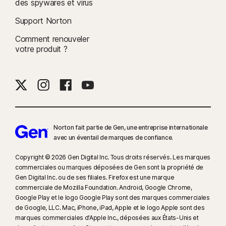
ou Hulu.
des spywares et virus
Support Norton
9
D'après un test effectué sur huit autres produits VPN de premier plan
Comment renouveler
sélectionnés par Gen dans le rapport VPN Products Performance
votre produit ?
Benchmarks réalisé par PassMark Software à la demande de Gen, en
novembre 2023.
16
Pour supprimer la plupart des alertes pour Windows, le mode plein
écran doit être utilisé.
17
Social Media Monitoring n'est pas disponible sur certaines plates-
Norton fait partie de Gen, une entreprise internationale
formes de réseaux sociaux et les fonctionnalités diffèrent d'une plate-
avec un éventail de marques de confiance.​
forme à l'autre. Pour plus d'informations, rendez-vous sur :
Copyright © 2026 Gen Digital Inc. Tous droits réservés. Les marques
Norton.com/smm
. N'inclut pas la surveillance des chats ni des
commerciales ou marques déposées de Gen sont la propriété de
messages directs. Peut ne pas identifier le cyberharcèlement, les
Gen Digital Inc. ou de ses filiales. Firefox est une marque
contenus explicites ou illégaux ou les discours haineux.
commerciale de Mozilla Foundation. Android, Google Chrome,
Google Play et le logo Google Play sont des marques commerciales
de Google, LLC. Mac, iPhone, iPad, Apple et le logo Apple sont des
23
La Protection contre les deepfakes automatique fonctionne
marques commerciales d'Apple Inc., déposées aux États-Unis et
uniquement pour les vidéos en anglais sur les plateformes de réseaux