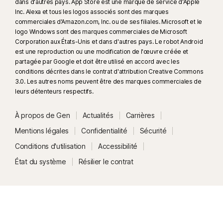
dans d'autres pays. App Store est une marque de service d'Apple
sociaux/vidéo prises en charge. Utilisez l'analyse manuelle pour les
Inc. Alexa et tous les logos associés sont des marques
autres plateformes. Nécessite Windows 11 ou une version ultérieure et un
commerciales d'Amazon.com, Inc. ou de ses filiales. Microsoft et le
navigateur compatible. La détection automatique requiert également soit
logo Windows sont des marques commerciales de Microsoft
Corporation aux États-Unis et dans d'autres pays. Le robot Android
un PC IA avec au minimum un processeur Qualcomm ou Intel de 8 cœurs
est une reproduction ou une modification de l'œuvre créée et
et 16 Go de RAM, soit un PC non IA avec au minimum un processeur de
partagée par Google et doit être utilisé en accord avec les
6 cœurs de toute marque et 16 Go de RAM. Sur les PC non IA avec au
conditions décrites dans le contrat d'attribution Creative Commons
minimum un processeur de 4 cœurs et 8 Go de RAM, seule l'analyse
3.0. Les autres noms peuvent être des marques commerciales de
manuelle est disponible. Pour plus d'informations, consultez
leurs détenteurs respectifs.
Norton.com/deepfakesupport
.
À propos de Gen
Actualités
Carrières
33
La Protection contre les deepfakes dans l'assistant IA Norton Genie est
Mentions légales
Confidentialité
Sécurité
actuellement disponible en accès anticipé et seules les vidéos YouTube
Conditions d'utilisation
Accessibilité
en anglais sont prises en charge.
État du système
Résilier le contrat
γ
Norton Safe Search ne fournit pas d'évaluation de sécurité pour les liens
sponsorisés et ne filtre pas les liens sponsorisés potentiellement
dangereux des résultats de recherche. Non disponible sur tous les
navigateurs.