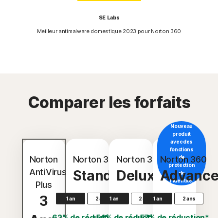
SE Labs
Meilleur antimalware domestique 2023 pour Norton 360
Comparer les forfaits
Nouveau
produit
avec des
fonctions
Norton
Norton 360
Norton 360
Norton 360
de
protection
AntiVirus
Standard
Deluxe
Advanc
de
l'identité.
Plus
3
1 an
2 ans
1 an
2 ans
1 an
2 ans
62% de réduction*
54% de réduction*
57% de réduction*