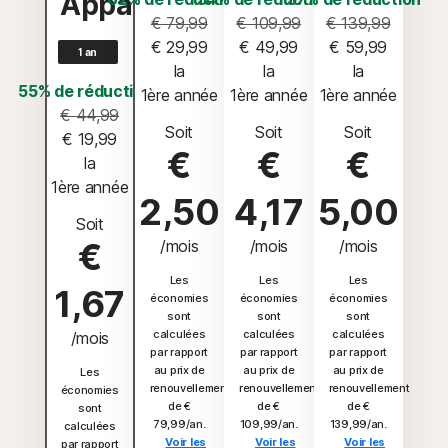
Appareils
€ 79,99
€ 109,99
€ 139,99
€ 29,99
€ 49,99
€ 59,99
1 an
 la 
 la 
 la 
55% de réduction*
1ère année
1ère année
1ère année
€ 44,99
Soit
Soit
Soit
€ 19,99
€
€
€
 la 
1ère année
2,50
4,17
5,00
Soit
€
/mois
/mois
/mois
Les
Les
Les
1,67
économies
économies
économies
sont
sont
sont
calculées
calculées
calculées
/mois
par rapport
par rapport
par rapport
au prix de
au prix de
au prix de
Les
renouvellement
renouvellement
renouvellement
économies
de €
de €
de €
sont
79,99/an.
109,99/an.
139,99/an.
calculées
Voir les
Voir les
Voir les
par rapport