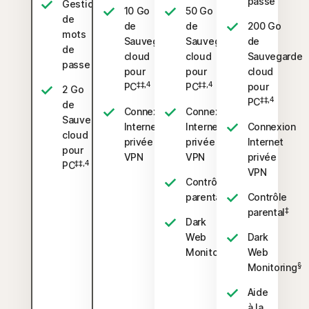
passe
Gestionnaire
10 Go
50 Go
de
de
de
200 Go
mots
Sauvegarde
Sauvegarde
de
de
cloud
cloud
Sauvegarde
passe
pour
pour
cloud
‡‡,4
‡‡,4
PC
PC
pour
2 Go
‡‡,4
PC
de
Connexion
Connexion
Sauvegarde
Internet
Internet
Connexion
cloud
privée
privée
Internet
pour
VPN
VPN
privée
‡‡,4
PC
VPN
Contrôle
‡
parental
Contrôle
‡
parental
Dark
Web
Dark
§
Monitoring
Web
§
Monitoring
Aide
à la