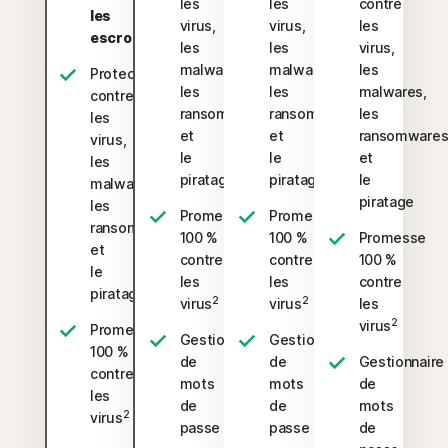
les
les
contre
les
virus,
virus,
les
escroqueries
les
les
virus,
malwares,
malwares,
les
Protection
les
les
malwares,
contre
ransomwares
ransomwares
les
les
et
et
ransomware
virus,
le
le
et
les
piratage
piratage
le
malwares,
piratage
les
Promesse
Promesse
ransomwares
100 %
100 %
Promesse
et
contre
contre
100 %
le
les
les
contre
piratage
2
2
virus
virus
les
2
virus
Promesse
Gestionnaire
Gestionnaire
100 %
de
de
Gestionnaire
contre
mots
mots
de
les
de
de
mots
2
virus
passe
passe
de