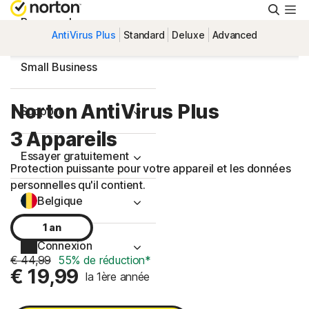
Reche
Personnel
AntiVirus Plus
Standard
Deluxe
Advanced
Small Business
Norton AntiVirus Plus
Support
3 Appareils
Essayer gratuitement
Protection puissante pour votre appareil et les données
personnelles qu'il contient.
Belgique
1 an
Connexion
€ 44,99
55% de réduction*
€ 19,99
la 1ère année