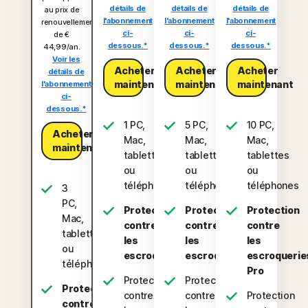
détails de
détails de
détails de
au prix de
l'abonnement
l'abonnement
l'abonnement
renouvellement
ci-
ci-
ci-
de €
dessous.*
dessous.*
dessous.*
44,99/an.
Voir les
Acheter
Acheter
Acheter
détails de
maintenant
maintenant
maintenant
l'abonnement
ci-
dessous.*
1 PC,
5 PC,
10 PC,
Acheter
Mac,
Mac,
Mac,
maintenant
tablette
tablettes
tablettes
ou
ou
ou
téléphone
téléphones
téléphones
3
PC,
Protection
Protection
Protection
Mac,
contre
contre
contre
tablettes
les
les
les
ou
escroqueries
escroqueries
escroquerie
téléphones
Pro
Protection
Protection
Protection
contre
contre
Protection
contre