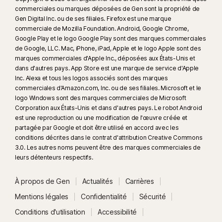
messages directs. Peut ne pas identifier le cyberharcèlement, les
commerciales ou marques déposées de Gen sont la propriété de
contenus explicites ou illégaux ou les discours haineux.
Gen Digital Inc. ou de ses filiales. Firefox est une marque
commerciale de Mozilla Foundation. Android, Google Chrome,
Google Play et le logo Google Play sont des marques commerciales
23
La Protection contre les deepfakes automatique fonctionne
de Google, LLC. Mac, iPhone, iPad, Apple et le logo Apple sont des
uniquement pour les vidéos en anglais sur les plateformes de réseaux
marques commerciales d'Apple Inc., déposées aux États-Unis et
sociaux/vidéo prises en charge. Utilisez l'analyse manuelle pour les
dans d'autres pays. App Store est une marque de service d'Apple
autres plateformes. Nécessite Windows 11 ou une version ultérieure et un
Inc. Alexa et tous les logos associés sont des marques
navigateur compatible. La détection automatique requiert également soit
commerciales d'Amazon.com, Inc. ou de ses filiales. Microsoft et le
logo Windows sont des marques commerciales de Microsoft
un PC IA avec au minimum un processeur Qualcomm ou Intel de 8 cœurs
Corporation aux États-Unis et dans d'autres pays. Le robot Android
et 16 Go de RAM, soit un PC non IA avec au minimum un processeur de
est une reproduction ou une modification de l'œuvre créée et
6 cœurs de toute marque et 16 Go de RAM. Sur les PC non IA avec au
partagée par Google et doit être utilisé en accord avec les
minimum un processeur de 4 cœurs et 8 Go de RAM, seule l'analyse
conditions décrites dans le contrat d'attribution Creative Commons
manuelle est disponible. Pour plus d'informations, consultez
3.0. Les autres noms peuvent être des marques commerciales de
leurs détenteurs respectifs.
Norton.com/deepfakesupport
.
À propos de Gen
Actualités
Carrières
33
La Protection contre les deepfakes dans l'assistant IA Norton Genie est
actuellement disponible en accès anticipé et seules les vidéos YouTube
Mentions légales
Confidentialité
Sécurité
en anglais sont prises en charge.
Conditions d'utilisation
Accessibilité