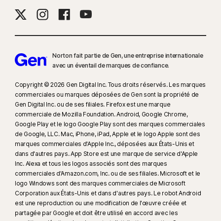
16
Pour supprimer la plupart des alertes pour Windows, le mode plein
écran doit être utilisé.
17
Social Media Monitoring n'est pas disponible sur certaines plates-
formes de réseaux sociaux et les fonctionnalités diffèrent d'une plate-
Norton fait partie de Gen, une entreprise internationale
avec un éventail de marques de confiance.​
forme à l'autre. Pour plus d'informations, rendez-vous sur :
Norton.com/smm
. N'inclut pas la surveillance des chats ni des
Copyright © 2026 Gen Digital Inc. Tous droits réservés. Les marques
messages directs. Peut ne pas identifier le cyberharcèlement, les
commerciales ou marques déposées de Gen sont la propriété de
contenus explicites ou illégaux ou les discours haineux.
Gen Digital Inc. ou de ses filiales. Firefox est une marque
commerciale de Mozilla Foundation. Android, Google Chrome,
Google Play et le logo Google Play sont des marques commerciales
23
La Protection contre les deepfakes automatique fonctionne
de Google, LLC. Mac, iPhone, iPad, Apple et le logo Apple sont des
uniquement pour les vidéos en anglais sur les plateformes de réseaux
marques commerciales d'Apple Inc., déposées aux États-Unis et
sociaux/vidéo prises en charge. Utilisez l'analyse manuelle pour les
dans d'autres pays. App Store est une marque de service d'Apple
autres plateformes. Nécessite Windows 11 ou une version ultérieure et un
Inc. Alexa et tous les logos associés sont des marques
navigateur compatible. La détection automatique requiert également soit
commerciales d'Amazon.com, Inc. ou de ses filiales. Microsoft et le
logo Windows sont des marques commerciales de Microsoft
un PC IA avec au minimum un processeur Qualcomm ou Intel de 8 cœurs
Corporation aux États-Unis et dans d'autres pays. Le robot Android
et 16 Go de RAM, soit un PC non IA avec au minimum un processeur de
est une reproduction ou une modification de l'œuvre créée et
6 cœurs de toute marque et 16 Go de RAM. Sur les PC non IA avec au
partagée par Google et doit être utilisé en accord avec les
minimum un processeur de 4 cœurs et 8 Go de RAM, seule l'analyse