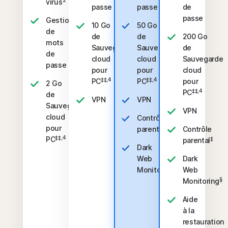
2
virus
passe
passe
de
passe
Gestionnaire
10 Go
50 Go
de
de
de
200 Go
mots
Sauvegarde
Sauvegarde
de
de
cloud
cloud
Sauvegarde
passe
pour
pour
cloud
‡‡,4
‡‡,4
PC
PC
pour
2 Go
‡‡,4
PC
de
VPN
VPN
Sauvegarde
VPN
cloud
Contrôle
pour
‡
parental
Contrôle
‡‡,4
PC
‡
parental
Dark
Web
Dark
§
Monitoring
Web
§
Monitoring
Aide
à la
restauration