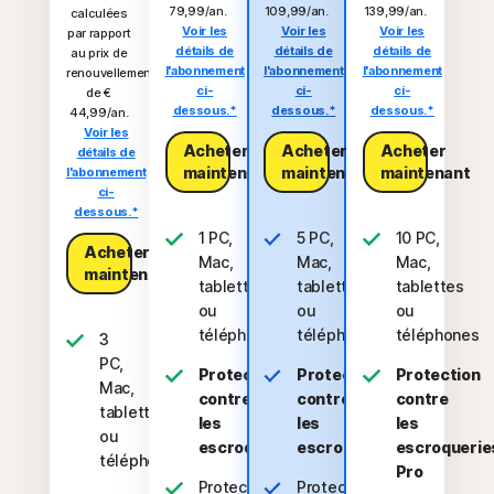
79,99/an.
109,99/an.
139,99/an.
calculées
Voir les
Voir les
Voir les
par rapport
détails de
détails de
détails de
au prix de
l'abonnement
l'abonnement
l'abonnement
renouvellement
ci-
ci-
ci-
de €
dessous.*
dessous.*
dessous.*
44,99/an.
Voir les
Acheter
Acheter
Acheter
détails de
maintenant​
maintenant​
maintenant​
l'abonnement
ci-
dessous.*
1 PC,
5 PC,
10 PC,
Acheter
Mac,
Mac,
Mac,
maintenant​
tablette
tablettes
tablettes
ou
ou
ou
téléphone
téléphones
téléphones
3
PC,
Protection
Protection
Protection
Mac,
contre
contre
contre
tablettes
les
les
les
ou
escroqueries
escroqueries
escroquerie
téléphones
Pro
Protection
Protection