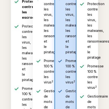
Protection
contre
contre
Protection
contre
les
les
contre
les
virus,
virus,
les
escroqueries
les
les
virus,
malwares,
malwares,
les
Protection
les
les
malwares,
contre
ransomwares
ransomwares
les
les
et
et
ransomware
virus,
le
le
et
les
piratage
piratage
le
malwares,
piratage
les
Promesse
Promesse
ransomwares
100 %
100 %
Promesse
et
contre
contre
100 %
le
les
les
contre
piratage
2
2
virus
virus
les
2
virus
Promesse
Gestionnaire
Gestionnaire
100 %
de
de
Gestionnaire
contre
mots
mots
de
les
de
de
mots