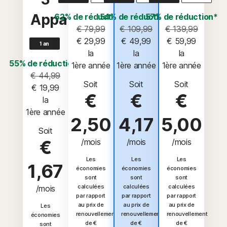
Appareils
62% de réduction*
54% de réduction*
57% de réduction*
€ 79,99
€ 109,99
€ 139,99
€ 29,99
€ 49,99
€ 59,99
1 an
 la 
 la 
 la 
55% de réduction*
1ère année
1ère année
1ère année
€ 44,99
Soit
Soit
Soit
€ 19,99
€
€
€
 la 
1ère année
2,50
4,17
5,00
Soit
€
/mois
/mois
/mois
Les
Les
Les
1,67
économies
économies
économies
sont
sont
sont
calculées
calculées
calculées
/mois
par rapport
par rapport
par rapport
au prix de
au prix de
au prix de
Les
renouvellement
renouvellement
renouvellement
économies
de €
de €
de €
sont