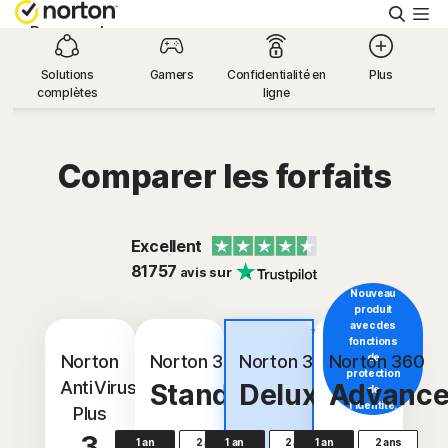
Reche
Personnel
Solutions
Gamers
Confidentialité en
Plus
complètes
ligne
Small Business
Support
Comparer les forfaits
Essayer gratuitement
Excellent
81757
avis sur
Belgique
Nouveau
produit
avec des
Le plus
fonctions
Connexion
populaire
Norton
Norton 360
Norton 360
Norton 360
de
protection
AntiVirus
Standard
Deluxe
Advanc
de
l'identité.
Plus
3
1 an
2 ans
1 an
2 ans
1 an
2 ans