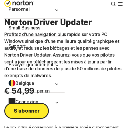
Reche
Personnel
Norton Driver Updater
Small Business
Profitez d'une navigation plus rapide sur votre PC
Windows ainsi que d'une meilleure qualité graphique et
Support
audio, et réduisez les blocages et les pannes avec
Norton Driver Updater. Assurez-vous que vos pilotes
sont à jour en téléchargeant les mises à jour à partir
Essayer gratuitement
d'une base de données de plus de 50 millions de pilotes
exempts de malwares.
Belgique
€ 54,99
par an
Connexion
S'abonner
Le prix indiqué correspond à la première année d'abonnement.