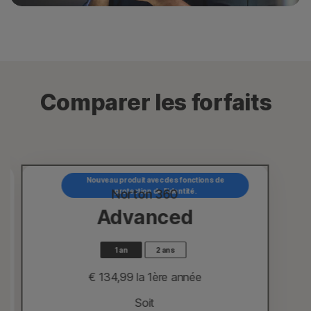
Comparer les forfaits
Nouveau produit avec des fonctions de
Norton 360
protection de l'identité.
Advanced
1 an
2 ans
€ 134,99
 la 1ère année
Soit