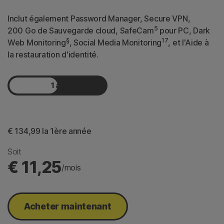
Inclut également Password Manager, Secure VPN,
5
200 Go de Sauvegarde cloud, SafeCam
pour PC, Dark
§
17
Web Monitoring
, Social Media Monitoring
, et l'Aide à
la restauration d'identité.
1 an
2 ans
€ 134,99
 la 1ère année
Soit
€ 11,25
/mois
Acheter maintenant​