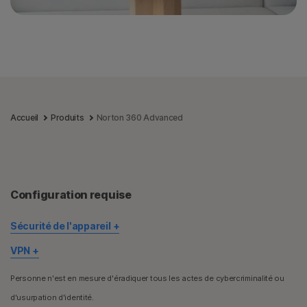
Accueil
Produits
Norton 360 Advanced
Configuration requise
Sécurité de l'appareil
Certaines fonctions ne sont pas disponibles sur tous les
VPN
appareils et toutes les plates-formes.
Norton VPN est disponible pour les appareils Windows™,
Les fonctionnalités Contrôle parental Norton, Sauvegarde
Personne n'est en mesure d'éradiquer tous les actes de cybercriminalité ou
®
Mac
, iOS et Android™. Il peut être utilisé sur le nombre
cloud Norton et Norton SafeCam ne sont actuellement pas
d'usurpation d'identité.
d'appareils spécifié durant la période d'abonnement. La
prises en charge sous Mac OS.