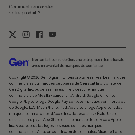
sélectionnés par Gen dans le rapport VPN Products Performance
Comment renouveler
Benchmarks réalisé par PassMark Software à la demande de Gen, en
votre produit ?
novembre 2023.
16
Pour supprimer la plupart des alertes pour Windows, le mode plein
écran doit être utilisé.
17
Social Media Monitoring n'est pas disponible sur certaines plates-
formes de réseaux sociaux et les fonctionnalités diffèrent d'une plate-
Norton fait partie de Gen, une entreprise internationale
avec un éventail de marques de confiance.​
forme à l'autre. Pour plus d'informations, rendez-vous sur :
Norton.com/smm
. N'inclut pas la surveillance des chats ni des
Copyright © 2026 Gen Digital Inc. Tous droits réservés. Les marques
messages directs. Peut ne pas identifier le cyberharcèlement, les
commerciales ou marques déposées de Gen sont la propriété de
contenus explicites ou illégaux ou les discours haineux.
Gen Digital Inc. ou de ses filiales. Firefox est une marque
commerciale de Mozilla Foundation. Android, Google Chrome,
Google Play et le logo Google Play sont des marques commerciales
23
La Protection contre les deepfakes automatique fonctionne
de Google, LLC. Mac, iPhone, iPad, Apple et le logo Apple sont des
uniquement pour les vidéos en anglais sur les plateformes de réseaux
marques commerciales d'Apple Inc., déposées aux États-Unis et
sociaux/vidéo prises en charge. Utilisez l'analyse manuelle pour les
dans d'autres pays. App Store est une marque de service d'Apple
autres plateformes. Nécessite Windows 11 ou une version ultérieure et un
Inc. Alexa et tous les logos associés sont des marques
navigateur compatible. La détection automatique requiert également soit
commerciales d'Amazon.com, Inc. ou de ses filiales. Microsoft et le