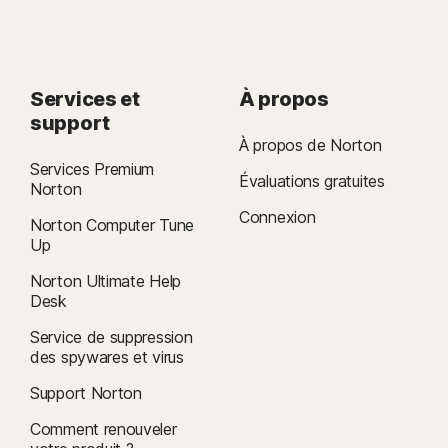
https://www.norton.com/globalsupport
.
§
Dark Web Monitoring n'est pas disponible dans tous les pays. Les
informations surveillées varient en fonction du pays de résidence ou de
Services et
À propos
l'abonnement choisi. Par défaut, la fonctionnalité examine uniquement
support
votre adresse électronique et commence l'analyse immédiatement.
À propos de Norton
Connectez-vous à votre compte pour saisir davantage d'informations à
Services Premium
des fins de surveillance.
Évaluations gratuites
Norton
Connexion
Norton Computer Tune
Up
Norton Ultimate Help
Desk
Service de suppression
des spywares et virus
Support Norton
Comment renouveler