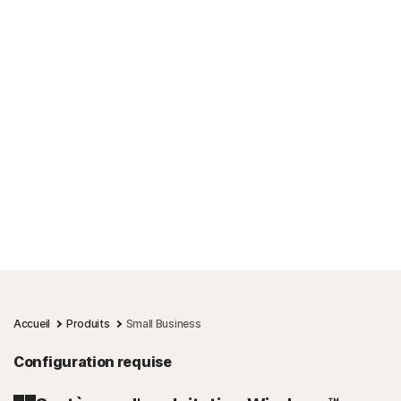
Norton Small Business fournit-il la protection des
terminaux ?
Quelle est la différence entre Norton 360 et
Norton Small Business ?
En quoi Dark Web Monitoring est-il avantageux
pour ma petite entreprise ?
Accueil
Produits
Small Business
Configuration requise