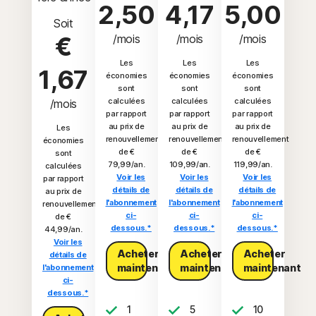
2,50
4,17
5,00
Soit
€
/mois
/mois
/mois
Les
Les
Les
1,67
économies
économies
économies
sont
sont
sont
calculées
calculées
calculées
/mois
par rapport
par rapport
par rapport
au prix de
au prix de
au prix de
Les
renouvellement
renouvellement
renouvellement
économies
de €
de €
de €
sont
79,99/an.
109,99/an.
119,99/an.
calculées
Voir les
Voir les
Voir les
par rapport
détails de
détails de
détails de
au prix de
l'abonnement
l'abonnement
l'abonnement
renouvellement
ci-
ci-
ci-
de €
dessous.*
dessous.*
dessous.*
44,99/an.
Voir les
Acheter
Acheter
Acheter
détails de
maintenant
maintenant
maintenant
l'abonnement
ci-
dessous.*
1
5
10