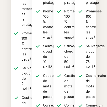
piratage
piratage
piratage
les
ransomwares
Promesse
Promesse
Promesse
et
100
100
100
le
%
%
%
piratage
contre
contre
contre
les
les
les
Promesse
2
2
2
virus
virus
virus
100
%
Sauvegarde
Sauvegarde
Sauvegarde
contre
cloud
cloud
cloud
les
de
de
de
2
virus
10
50
75
‡‡,4
‡‡,4
‡‡,4
Go
Go
Go
Sauvegarde
cloud
Gestionnaire
Gestionnaire
Gestionnaire
de
de
de
de
2
mots
mots
mots
‡‡,4
Go
de
de
de
passe
passe
passe
Gestionnaire
de
Connexion
Connexion
Connexion