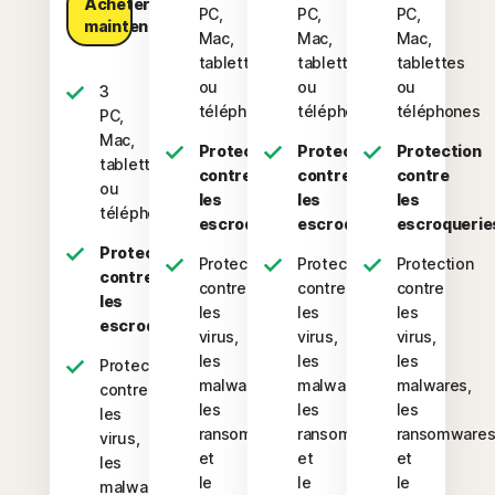
Acheter
PC,
PC,
PC,
maintenant
Mac,
Mac,
Mac,
tablette
tablettes
tablettes
ou
ou
ou
3
téléphone
téléphones
téléphones
PC,
Mac,
Protection
Protection
Protection
tablettes
contre
contre
contre
ou
les
les
les
téléphones
escroqueries
escroqueries
escroquerie
Protection
Protection
Protection
Protection
contre
contre
contre
contre
les
les
les
les
escroqueries
virus,
virus,
virus,
les
les
les
Protection
malwares,
malwares,
malwares,
contre
les
les
les
les
ransomwares
ransomwares
ransomware
virus,
et
et
et
les
le
le
le
malwares,