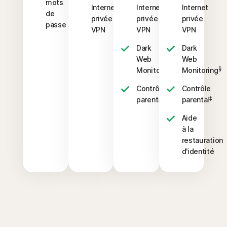
mots
Internet
Internet
Internet
de
privée
privée
privée
passe
VPN
VPN
VPN
Dark
Dark
Web
Web
§
§
Monitoring
Monitoring
Contrôle
Contrôle
‡
‡
parental
parental
Aide
à la
restauration
d'identité