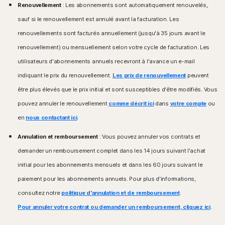
disponibles dans les navigateurs de l'écran de
Renouvellement
: Les abonnements sont automatiquement renouvelés,
Mac exécutant la version actuelle ou les deux
démarrage de Windows 8.
versions précédentes d'Apple® macOS.
sauf si le renouvellement est annulé avant la facturation. Les
Microsoft Windows 7 (toutes les versions) avec
Service Pack 1 (SP 1) ou version ultérieure avec prise
renouvellements sont facturés annuellement (jusqu'à 35 jours avant le
Systèmes d'exploitation Android™
en charge de SHA2
renouvellement) ou mensuellement selon votre cycle de facturation. Les
Appareils sous Android 10.0 ou version ultérieure.
Installation de l'application Google Play requise.
utilisateurs d'abonnements annuels recevront à l'avance un e-mail
Systèmes d'exploitation Mac®
Google TV sous Android TV OS 10.0 ou version
MacOS 10.13 ou version ultérieure.
indiquant le prix du renouvellement.
Les prix de renouvellement
peuvent
ultérieure.
Fonctions non prises en charge : Sauvegarde cloud
être plus élevés que le prix initial et sont susceptibles d'être modifiés. Vous
Norton, Contrôle parental Norton, Norton SafeCam.
Systèmes d'exploitation iOS
pouvez annuler le renouvellement
comme décrit ici
dans
votre compte
ou
iPhone ou iPad exécutant la version actuelle ou les
Systèmes d'exploitation Android™
en
nous contactant ici
.
deux versions précédentes d'Apple® iOS.
Android 10.0 ou version ultérieure. Installation de l'app
Apple TV exécutant la version actuelle ou la version
Annulation et remboursement
Google Play requise. Mode multi-utilisateur non pris
: Vous pouvez annuler vos contrats et
précédente d'Apple® tvOS.
en charge.
demander un remboursement complet dans les 14 jours suivant l'achat
ColorOS 7.1 ou version ultérieure. Installation de l'app
Systèmes d'exploitation Fire OS
initial pour les abonnements mensuels et dans les 60 jours suivant le
Google Play requise.
Appareil Amazon Fire TV fonctionnant sous Fire OS 8
paiement pour les abonnements annuels. Pour plus d'informations,
et versions ultérieures.
Systèmes d'exploitation iOS
consultez notre
politique d'annulation et de remboursement
.
iPhone ou iPad exécutant la version actuelle ou les
Extension de navigateur
Pour annuler votre contrat ou demander un remboursement, cliquez ici
.
deux versions précédentes d'Apple® iOS.
Google Chrome