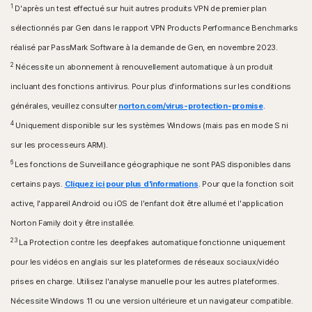
Microsoft Edge pour Windows
1
D'après un test effectué sur huit autres produits VPN de premier plan
Mozilla Firefox
sélectionnés par Gen dans le rapport VPN Products Performance Benchmarks
réalisé par PassMark Software à la demande de Gen, en novembre 2023.
2
Nécessite un abonnement à renouvellement automatique à un produit
incluant des fonctions antivirus. Pour plus d'informations sur les conditions
générales, veuillez consulter
norton.com/virus-protection-promise
.
4
Uniquement disponible sur les systèmes Windows (mais pas en mode S ni
sur les processeurs ARM).
6
Les fonctions de Surveillance géographique ne sont PAS disponibles dans
certains pays.
Cliquez ici pour plus d'informations
. Pour que la fonction soit
active, l'appareil Android ou iOS de l'enfant doit être allumé et l'application
Norton Family doit y être installée.
23
La Protection contre les deepfakes automatique fonctionne uniquement
pour les vidéos en anglais sur les plateformes de réseaux sociaux/vidéo
prises en charge. Utilisez l'analyse manuelle pour les autres plateformes.
Nécessite Windows 11 ou une version ultérieure et un navigateur compatible.