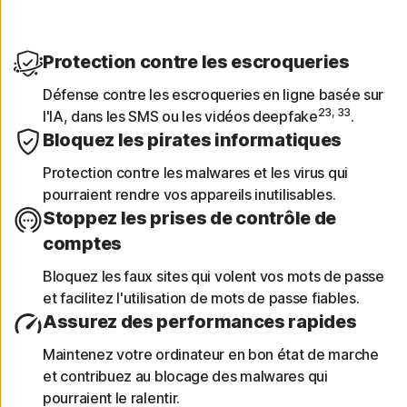
Accédez à un relevé sur 30 jours des réseaux
Wi-Fi, des sites web, des vulnérabilités des
Protection contre les escroqueries
appareils et des applications risquées
Défense contre les escroqueries en ligne basée sur
analysés précédemment.
23, 33
l'IA, dans les SMS ou les vidéos deepfake
.
Bloquez les pirates informatiques
Sécurisez votre calendrier
Protection contre les malwares et les virus qui
pourraient rendre vos appareils inutilisables.
Identifiez les invitations du calendrier iOS
Stoppez les prises de contrôle de
contenant des liens à risque susceptibles de
compromettre vos informations.
comptes
Bloquez les faux sites qui volent vos mots de passe
et facilitez l'utilisation de mots de passe fiables.
Assurez des performances rapides
Maintenez votre ordinateur en bon état de marche
et contribuez au blocage des malwares qui
pourraient le ralentir.