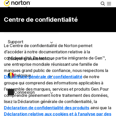
Reche
Personnel
Centre de confidentialité
Small Business
Support
Le Centre de confidentialité de Norton permet
d'accéder à notre documentation relative à la
confidentialité. En tant que partie intégrante de Gen™,
Essayer gratuitement
une entreprise mondiale réunissant une famille de
marques grand public de confiance, nous respectons la
Belgique
Déclaration générale de confidentialité
de notre
groupe qui comprend des informations applicables à
l'ensemble des marques, services et produits Gen. Pour
Connexion
comprendre pleinement notre traitement des données,
lisez la Déclaration générale de confidentialité, la
Déclaration de confidentialité des produits
ainsi que la
Déclaration relative aux cookies et à l'analyse par des