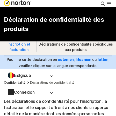
Reche
Personnel
Déclaration de confidentialité des
Small Business
produits
Support
Inscription et
Déclarations de confidentialité spécifiques
facturation
aux produits
Essayer gratuitement
Pour lire cette déclaration en
estonien
,
lituanien
ou
letton
,
veuillez cliquer sur la langue correspondante.
Belgique
Confidentialité
Déclarations de confidentialité
Connexion
Les déclarations de confidentialité pour l'inscription, la
facturation et le support offrent à nos clients un aperçu
détaillé de la manière dont les données personnelles