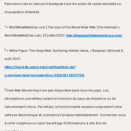
Personne n'est en mesure d'éradiquer tous les actes de cybercriminalité ou
d'usurpation d'identité.
1
« WorldWideWebSize.com | The size of the World Wide Web (The Internet) »,
WorldWideWebSize.com, 23 juillet 2020.
http://www.worldwidewebsize.com/
2
« White Paper: The Deep Web: Surfacing Hidden Value, » Bergman, Michael K.,
août 2001.
https://quod.lib.umich.edu/cgi/t/text/text-idx?
c=jep;view=text;rgn=main;idno=3336451.0007.104
§
Dark Web Monitoring n'est pas disponible dans tous les pays. Les
informations surveillées varient en fonction du pays de résidence ou de
l'abonnement choisi. Par défaut, la fonctionnalité examine uniquement votre
adresse électronique et commence l'analyse immédiatement. Connectez-vous
à votre compte pour saisir davantage d'informations à des fins de