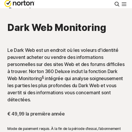
Reche
Personnel
Dark Web Monitoring
Small Business
Support
Le Dark Web est un endroit où les voleurs d'identité
peuvent acheter ou vendre des informations
personnelles sur des sites Web et des forums difficiles
Essayer gratuitement
à trouver. Norton 360 Deluxe inclut la fonction Dark
§
Web Monitoring
intégrée qui analyse soigneusement
les parties les plus profondes du Dark Web et vous
Belgique
avertit si des informations vous concernant sont
détectées.
Connexion
€ 49,99
la première année
Mode de paiement requis. À la fin de la période d’essai, l’abonnement