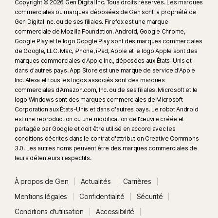
Copyright © 2026 Gen Digital Inc. Tous droits réservés. Les marques
messages directs. Peut ne pas identifier le cyberharcèlement, les
commerciales ou marques déposées de Gen sont la propriété de
contenus explicites ou illégaux ou les discours haineux.
Gen Digital Inc. ou de ses filiales. Firefox est une marque
commerciale de Mozilla Foundation. Android, Google Chrome,
Google Play et le logo Google Play sont des marques commerciales
23
La Protection contre les deepfakes automatique fonctionne
de Google, LLC. Mac, iPhone, iPad, Apple et le logo Apple sont des
uniquement pour les vidéos en anglais sur les plateformes de réseaux
marques commerciales d'Apple Inc., déposées aux États-Unis et
sociaux/vidéo prises en charge. Utilisez l'analyse manuelle pour les
dans d'autres pays. App Store est une marque de service d'Apple
autres plateformes. Nécessite Windows 11 ou une version ultérieure et un
Inc. Alexa et tous les logos associés sont des marques
navigateur compatible. La détection automatique requiert également soit
commerciales d'Amazon.com, Inc. ou de ses filiales. Microsoft et le
logo Windows sont des marques commerciales de Microsoft
un PC IA avec au minimum un processeur Qualcomm ou Intel de 8 cœurs
Corporation aux États-Unis et dans d'autres pays. Le robot Android
et 16 Go de RAM, soit un PC non IA avec au minimum un processeur de
est une reproduction ou une modification de l'œuvre créée et
6 cœurs de toute marque et 16 Go de RAM. Sur les PC non IA avec au
partagée par Google et doit être utilisé en accord avec les
minimum un processeur de 4 cœurs et 8 Go de RAM, seule l'analyse
conditions décrites dans le contrat d'attribution Creative Commons
manuelle est disponible. Pour plus d'informations, consultez
3.0. Les autres noms peuvent être des marques commerciales de
leurs détenteurs respectifs.
Norton.com/deepfakesupport
.
À propos de Gen
Actualités
Carrières
33
La Protection contre les deepfakes dans l'assistant IA Norton Genie est
actuellement disponible en accès anticipé et seules les vidéos YouTube
Mentions légales
Confidentialité
Sécurité
en anglais sont prises en charge.
Conditions d'utilisation
Accessibilité