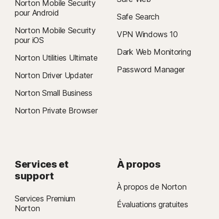
Norton Mobile Security
pour Android
Safe Search
2
Offre soumise à restrictions. Pour bénéficier du service de suppression
Norton Mobile Security
de virus, vous devez disposer d'un abonnement de sécurité de l'appareil
VPN Windows 10
pour iOS
avec antivirus à renouvellement automatique. Voir
Dark Web Monitoring
Norton.com/virus-protection-promise
Norton Utilities Ultimate
pour plus d'informations.
Password Manager
Norton Driver Updater
4
Les fonctionnalités de Sauvegarde cloud sont uniquement disponibles
Norton Small Business
sous Windows (à l'exception de Windows en mode S et Windows
fonctionnant sur un processeur ARM).
Norton Private Browser
5
Les fonctions SafeCam sont uniquement disponibles sous Windows (à
l'exception de Windows en mode S et Windows fonctionnant sur un
processeur ARM).
Services et
À propos
support
7
À propos de Norton
Rapport Norton LifeLock Cyber Safety Insights Report 2021 :
Résultats mondiaux
Services Premium
Évaluations gratuites
Norton