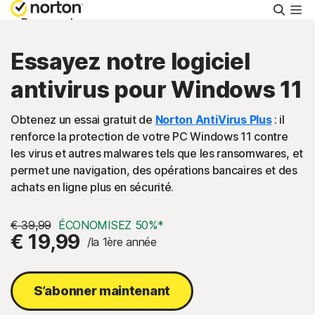
Reche
Personnel
Essayez notre logiciel
Small Business
antivirus pour Windows 11
Support
Obtenez un essai gratuit de
Norton AntiVirus Plus
: il
renforce la protection de votre PC Windows 11 contre
les virus et autres malwares tels que les ransomwares, et
Essayer gratuitement
permet une navigation, des opérations bancaires et des
achats en ligne plus en sécurité.
Belgique
€ 39,99
ÉCONOMISEZ 50%*
€ 19,99
/la 1ère année
Connexion
S’abonner maintenant