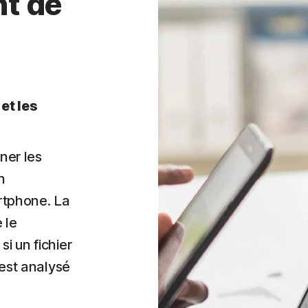
t de
et les
iner les
n
rtphone. La
 le
i un fichier
 est analysé