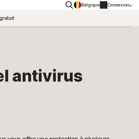
Rechercher
Belgique
Connexion
gratuit
IL
CONFIDENTIALITÉ
Norton VPN
our
Norton AntiTrack
l antivirus
Informations sur le compte
our iOS™
Informations de facturation
Renouveler
Historique des commandes
Saisissez votre clé de produit