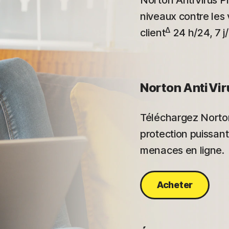
Norton AntiVirus Pl
niveaux contre les 
Δ
client
24 h/24, 7 j/
Norton AntiVir
Téléchargez Norton
protection puissant
menaces en ligne.
Acheter