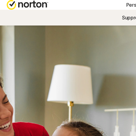
Per
Suppre
OBTENIR D
FO
Support cli
No
No
No
No