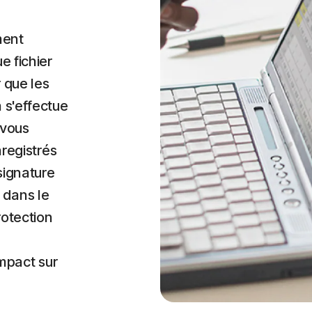
ment
e fichier
r que les
 s'effectue
 vous
nregistrés
signature
 dans le
rotection
impact sur