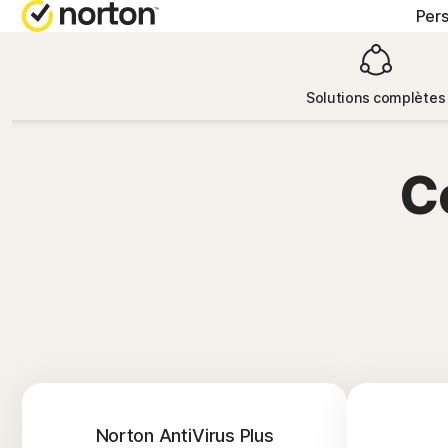
Per
OBTENIR D
FO
Solutions complètes
Support cli
No
C
No
No
No
Norton AntiVirus Plus