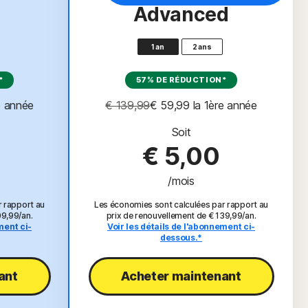
Advanced
1 an
2 ans
*
57% DE RÉDUCTION*
re année
€ 139,99
€ 59,99
 la 1ère année
Soit
€ 5,00
/mois
r rapport au
Les économies sont calculées par rapport au
09,99/an.
prix de renouvellement de € 139,99/an.
ment ci-
Voir les détails de l'abonnement ci-
dessous.*
nt​
Acheter maintenant​