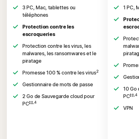
3 PC, Mac, tablettes ou
1 PC, 
téléphones
Protec
Protection contre les
escro
escroqueries
Protect
Protection contre les virus, les
malwar
malwares, les ransomwares et le
pirata
piratage
Promes
2
Promesse 100 % contre les virus
Gestio
Gestionnaire de mots de passe
10 Go 
‡‡,4
2 Go de Sauvegarde cloud pour
PC
‡‡,4
PC
VPN