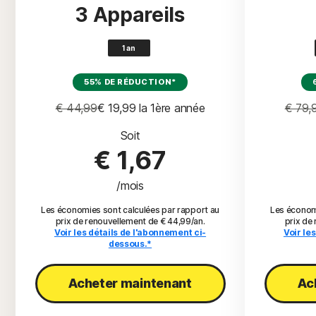
3 Appareils
1 an
55% DE RÉDUCTION*
€ 44,99
€ 19,99
 la 1ère année
€ 79,
Soit
€ 1,67
/mois
Les économies sont calculées par rapport au
Les économi
prix de renouvellement de € 44,99/an.
prix de
Voir les détails de l'abonnement ci-
Voir le
dessous.*
Acheter maintenant​
Ac