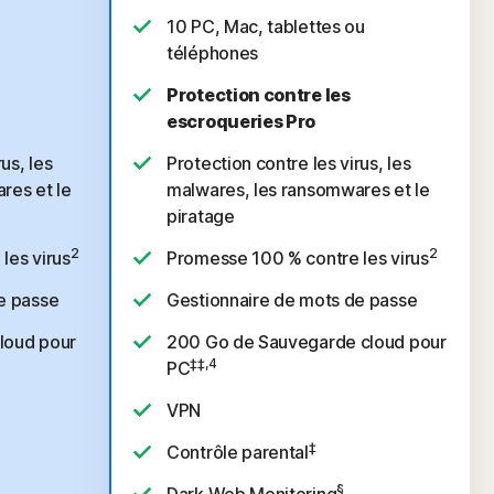
10 PC, Mac, tablettes ou
téléphones
Protection contre les
escroqueries Pro
us, les
Protection contre les virus, les
res et le
malwares, les ransomwares et le
piratage
2
2
les virus
Promesse 100 % contre les virus
e passe
Gestionnaire de mots de passe
loud pour
200 Go de Sauvegarde cloud pour
‡‡,4
PC
VPN
‡
Contrôle parental
§