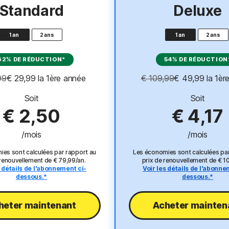
Standard
Deluxe
1 an
2 ans
1 an
2 ans
62% DE RÉDUCTION*
54% DE RÉDUCTION
99
€ 29,99
 la 1ère année
€ 109,99
€ 49,99
 la 1è
Soit
Soit
€ 2,50
€ 4,17
/mois
/mois
es sont calculées par rapport au
Les économies sont calculées pa
 renouvellement de € 79,99/an.
prix de renouvellement de € 1
s détails de l'abonnement ci-
Voir les détails de l'abonne
dessous.*
dessous.*
heter maintenant​
Acheter maintena