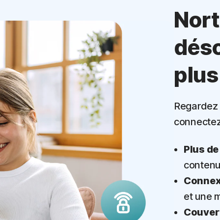
Nort
dés
plus
Regardez 
connectez
Plus de
contenu
Connexi
et une m
Couvert