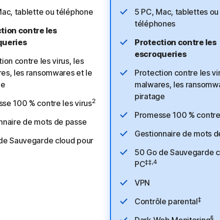
Mac, tablette ou téléphone
5 PC, Mac, tablettes ou
téléphones
tion contre les
queries
Protection contre les
escroqueries
ion contre les virus, les
es, les ransomwares et le
Protection contre les vir
ge
malwares, les ransomwa
piratage
2
se 100 % contre les virus
Promesse 100 % contre 
nnaire de mots de passe
Gestionnaire de mots d
de Sauvegarde cloud pour
50 Go de Sauvegarde c
‡‡,4
PC
VPN
‡
Contrôle parental
§